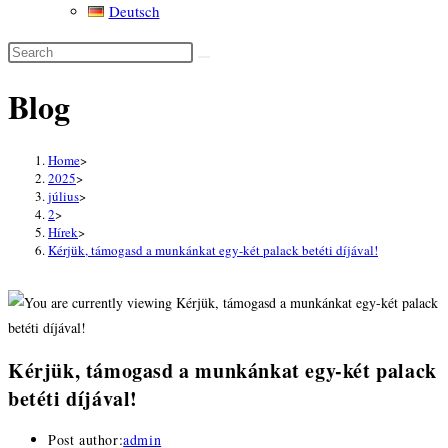
Deutsch
Blog
Home
>
2025
>
július
>
2
>
Hírek
>
Kérjük, támogasd a munkánkat egy-két palack betéti díjával!
Kérjük, támogasd a munkánkat egy-két palack
betéti díjával!
Post author:
admin