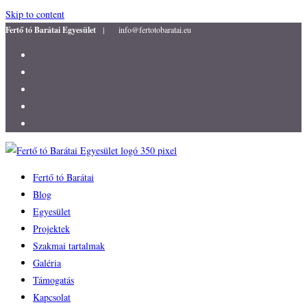
Skip to content
Fertő tó Barátai Egyesület
|
info@fertotobaratai.eu
Fertő tó Barátai
Blog
Egyesület
Projektek
Szakmai tartalmak
Galéria
Támogatás
Kapcsolat