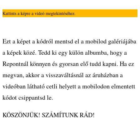
Kattints a képre a videó megtekintéséhez.
Ezt a képet a kódról mentsd el a mobilod galériájába
a képek közé. Tedd ki egy külön albumba, hogy a
Repontnál könnyen és gyorsan elő tudd kapni. Ha ez
megvan, akkor a visszaváltásnál az áruházban a
videóban látható cetli helyett a mobilodon elmentett
kódot csippantsd le.
KÖSZÖNJÜK! SZÁMÍTUNK RÁD!