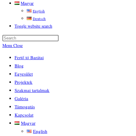
Magyar
English
Deutsch
Toggle website search
Menu
Close
Fertő tó Barátai
Blog
Egyesület
Projektek
Szakmai tartalmak
Galéria
Támogatás
Kapcsolat
Magyar
English